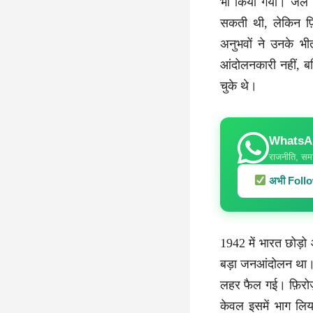
भी किया गया। जेल 
सकती थी, लेकिन फ़
अनुभवों ने उनके 
आंदोलनकारी नहीं, बल
चुके थे।
WhatsApp
राजनीति, समा
अभी Follow
1942 में भारत छोड़ो
बड़ा जनआंदोलन था। मह
लहर फैल गई। फ़िरोज़ 
केवल इसमें भाग लिय