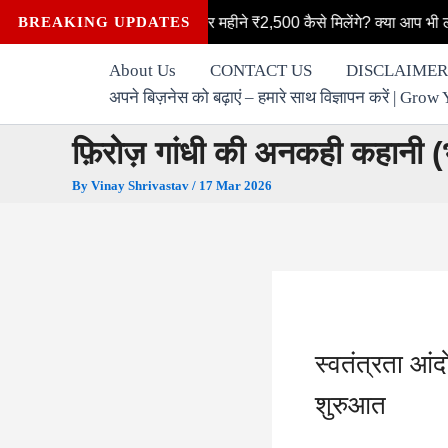
Skip
ा: महिलाओं को हर महीने ₹2,500 कैसे मिलेंगे? क्या आप भी लक्ष्मी योजना की पा
BREAKING UPDATES
to
content
About Us
CONTACT US
DISCLAIMER
अपने बिज़नेस को बढ़ाएं – हमारे साथ विज्ञापन करें | G
फ़िरोज़ गांधी की अनकही कहानी 
By
Vinay Shrivastav
/
17 Mar 2026
स्वतंत्रता आं
शुरुआत