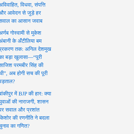
अविवाहित, विधवा, संपत्ति
और आवेदन से जुड़े हर
सवाल का आसान जवाब
अर्णब गोस्वामी से मुकेश
अंबानी के अँटीलिया बम
प्रकरण तक: अनिल देशमुख
का बड़ा खुलासा—“पूरी
साजिश परमबीर सिंह की
थी”, अब होगी सच की पूरी
पड़ताल?
बांकीपुर में BJP की हार: क्या
युवाओं की नाराजगी, शासन
पर सवाल और प्रशांत
किशोर की रणनीति ने बदला
चुनाव का गणित?