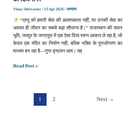
और
Vinay Shrivastav
/
13 Apr 2026
/
अध्यात्म
आत्मशुद्धि
“प्रभु को हमारी सेवा की आवश्यकता नहीं, पर उनकी सेवा का
का
अवसर ही जीवन का सबसे बड़ा सौभाग्य है।” राजस्थान की पावन
दिव्य
भूमि, जयपुर के जगतपुरा में एक ऐसा दिव्य स्वप्न आकार ले रहा है, जो
अवसर
केवल एक मंदिर का निर्माण नहीं, बल्कि भक्ति के पुनर्जागरण का
(17
माध्यम बन रहा है—गुप्त वृन्दावन धाम। यह
मई
से
Read Post »
15
गुप्त
जून
वृन्दावन
2026)
धाम:
सेवा,
1
2
Next
→
समर्पण
और
श्रीकृष्ण
कृपा