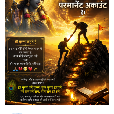
अयोध्या
राम
मंदिर
चढ़ावा
विवाद
ने
खड़े
किए
कई
बड़े
सवाल