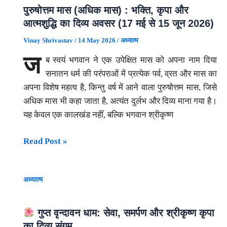
स्थिति
पुरुषोत्तम मास (अधिक मास) : भक्ति, कृपा और
है?
आत्मशुद्धि का दिव्य अवसर (17 मई से 15 जून 2026)
आपने
Vinay Shrivastav
/
14 May 2026
/
अध्यात्म
अपना
ज
ब स्वयं भगवान ने एक उपेक्षित मास को अपना नाम दिया
अकाउंट
सनातन धर्म की परंपराओं में प्रत्येक पर्व, व्रत और मास का
देखा
अपना विशेष महत्व है, किन्तु वर्ष में आने वाला पुरुषोत्तम मास, जिसे
क्या
अधिक मास भी कहा जाता है, अत्यंत दुर्लभ और दिव्य माना गया है।
?
यह केवल एक कालखंड नहीं, बल्कि भगवान श्रीकृष्ण
पुरुषोत्तम
Read Post »
मास
(अधिक
अध्यात्म
मास)
:
भक्ति,
गुप्त वृन्दावन धाम: सेवा, समर्पण और श्रीकृष्ण कृपा
कृपा
का दिव्य संगम