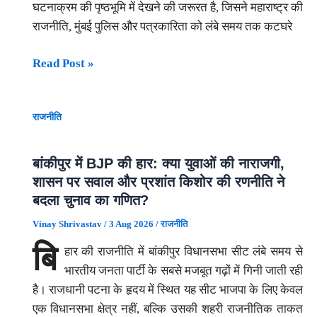
घटनाक्रम की पृष्ठभूमि में देखने की जरूरत है, जिसने महाराष्ट्र की
योजना
राजनीति, मुंबई पुलिस और पत्रकारिता को लंबे समय तक कटघरे
की
पात्र
अर्णब
Read Post »
हैं
गोस्वामी
—
से
विवाहित,
राजनीति
मुकेश
अविवाहित,
अंबानी
विधवा,
के
बांकीपुर में BJP की हार: क्या युवाओं की नाराजगी,
संपत्ति
अँटीलिया
शासन पर सवाल और प्रशांत किशोर की रणनीति ने
और
बम
बदला चुनाव का गणित?
आवेदन
प्रकरण
से
Vinay Shrivastav
/
3 Aug 2026
/
राजनीति
तक:
जुड़े
बि
हार की राजनीति में बांकीपुर विधानसभा सीट लंबे समय से
अनिल
हर
भारतीय जनता पार्टी के सबसे मजबूत गढ़ों में गिनी जाती रही
देशमुख
सवाल
है। राजधानी पटना के हृदय में स्थित यह सीट भाजपा के लिए केवल
का
का
एक विधानसभा क्षेत्र नहीं, बल्कि उसकी शहरी राजनीतिक ताकत
बड़ा
आसान