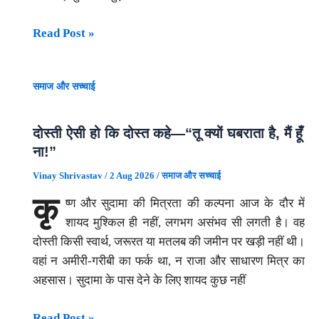
की
ओपन
Read Post »
रणनीति
माइक
ने
स्टूडियो
बदला
समाज और सच्चाई
पर
चुनाव
युवा
का
कलाकारों
गणित?
दोस्ती ऐसी हो कि दोस्त कहे—“तू क्यों घबराता है, मैं हूँ
द्वारा
ना!”
यौन
Vinay Shrivastav
/
2 Aug 2026
/
समाज और सच्चाई
शोषण,
कृ
ष्ण और सुदामा की मित्रता की कल्पना आज के दौर में
धर्म
शायद मुश्किल ही नहीं, लगभग असंभव सी लगती है। वह
परिवर्तन
दोस्ती किसी स्वार्थ, जरूरत या मतलब की जमीन पर खड़ी नहीं थी।
के
वहां न अमीरी-गरीबी का फर्क था, न राजा और साधारण मित्र का
गंभीर
अहसास। सुदामा के पास देने के लिए शायद कुछ नहीं
आरोप,
जांच
दोस्ती
Read Post »