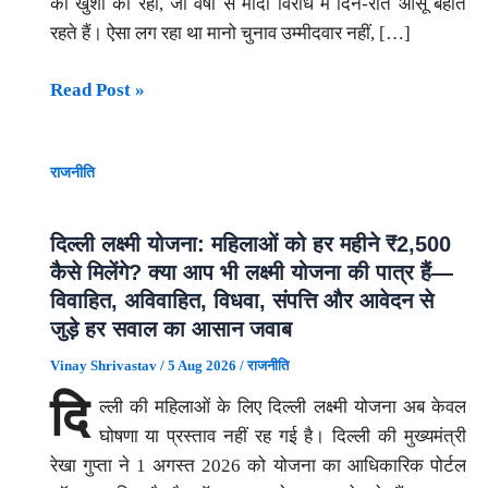
की खुशी की रही, जो वर्षों से मोदी विरोध में दिन-रात आंसू बहाते
रहते हैं। ऐसा लग रहा था मानो चुनाव उम्मीदवार नहीं, […]
“मोदी-
Read Post »
वियोग
के
राजनीति
मारे
पत्रकार
और
दिल्ली लक्ष्मी योजना: महिलाओं को हर महीने ₹2,500
अचानक
कैसे मिलेंगे? क्या आप भी लक्ष्मी योजना की पात्र हैं—
ईमानदार
विवाहित, अविवाहित, विधवा, संपत्ति और आवेदन से
हुई
जुड़े हर सवाल का आसान जवाब
EVM”
Vinay Shrivastav
/
5 Aug 2026
/
राजनीति
दि
ल्ली की महिलाओं के लिए दिल्ली लक्ष्मी योजना अब केवल
घोषणा या प्रस्ताव नहीं रह गई है। दिल्ली की मुख्यमंत्री
रेखा गुप्ता ने 1 अगस्त 2026 को योजना का आधिकारिक पोर्टल