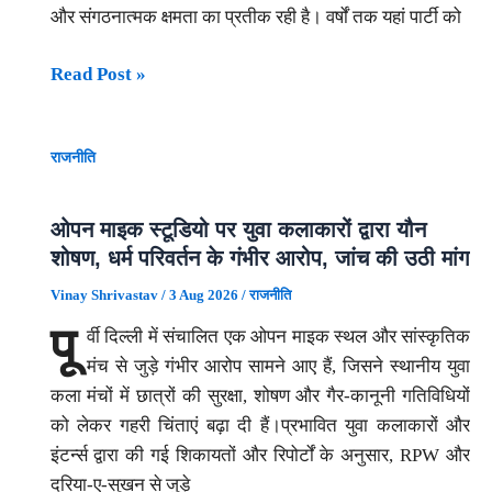
और संगठनात्मक क्षमता का प्रतीक रही है। वर्षों तक यहां पार्टी को
खुलासा
जवाब
—“पूरी
बांकीपुर
Read Post »
साजिश
में
परमबीर
BJP
सिंह
राजनीति
की
की
हार:
थी”,
क्या
ओपन माइक स्टूडियो पर युवा कलाकारों द्वारा यौन
अब
युवाओं
शोषण, धर्म परिवर्तन के गंभीर आरोप, जांच की उठी मांग
होगी
की
सच
Vinay Shrivastav
/
3 Aug 2026
/
राजनीति
नाराजगी,
की
पू
र्वी दिल्ली में संचालित एक ओपन माइक स्थल और सांस्कृतिक
शासन
पूरी
मंच से जुड़े गंभीर आरोप सामने आए हैं, जिसने स्थानीय युवा
पर
पड़ताल?
कला मंचों में छात्रों की सुरक्षा, शोषण और गैर-कानूनी गतिविधियों
सवाल
को लेकर गहरी चिंताएं बढ़ा दी हैं।​प्रभावित युवा कलाकारों और
और
इंटर्न्स द्वारा की गई शिकायतों और रिपोर्टों के अनुसार, RPW और
प्रशांत
दरिया-ए-सुखन से जुड़े
किशोर