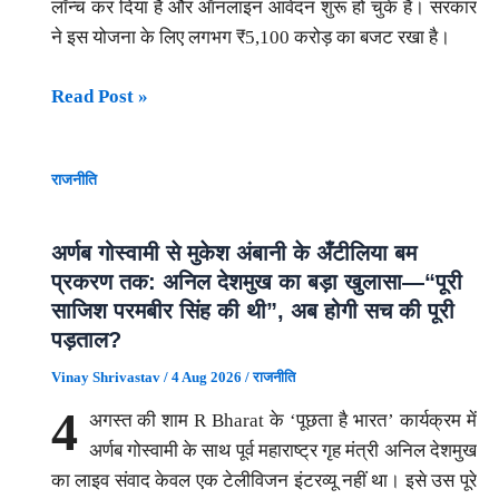
लॉन्च कर दिया है और ऑनलाइन आवेदन शुरू हो चुके हैं। सरकार
ने इस योजना के लिए लगभग ₹5,100 करोड़ का बजट रखा है।
दिल्ली
Read Post »
लक्ष्मी
योजना:
राजनीति
महिलाओं
को
हर
अर्णब गोस्वामी से मुकेश अंबानी के अँटीलिया बम
महीने
प्रकरण तक: अनिल देशमुख का बड़ा खुलासा—“पूरी
₹2,500
साजिश परमबीर सिंह की थी”, अब होगी सच की पूरी
कैसे
पड़ताल?
मिलेंगे?
Vinay Shrivastav
/
4 Aug 2026
/
राजनीति
क्या
4
अगस्त की शाम R Bharat के ‘पूछता है भारत’ कार्यक्रम में
आप
अर्णब गोस्वामी के साथ पूर्व महाराष्ट्र गृह मंत्री अनिल देशमुख
भी
का लाइव संवाद केवल एक टेलीविजन इंटरव्यू नहीं था। इसे उस पूरे
लक्ष्मी