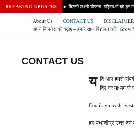
Skip
ानदार हुई EVM”
► दिल्ली लक्ष्मी योजना: महिलाओं को हर महीन
BREAKING UPDATES
to
content
About Us
CONTACT US
DISCLAIMER
अपने बिज़नेस को बढ़ाएं – हमारे साथ विज्ञापन करें | G
CONTACT US
य
दि आप हमसे संपर्क 
दिए गए माध्यम से स
Email: vinayshrivas
हम यथाशीघ्र उत्तर देने 