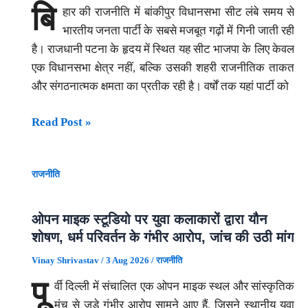
जुड़े
बि
हार की राजनीति में बांकीपुर विधानसभा सीट लंबे समय से
अनिल
हर
भारतीय जनता पार्टी के सबसे मजबूत गढ़ों में गिनी जाती रही
देशमुख
सवाल
है। राजधानी पटना के हृदय में स्थित यह सीट भाजपा के लिए केवल
का
का
एक विधानसभा क्षेत्र नहीं, बल्कि उसकी शहरी राजनीतिक ताकत
बड़ा
आसान
और संगठनात्मक क्षमता का प्रतीक रही है। वर्षों तक यहां पार्टी को
खुलासा
जवाब
—“पूरी
बांकीपुर
Read Post »
साजिश
में
परमबीर
BJP
सिंह
राजनीति
की
की
हार:
थी”,
क्या
ओपन माइक स्टूडियो पर युवा कलाकारों द्वारा यौन
अब
युवाओं
शोषण, धर्म परिवर्तन के गंभीर आरोप, जांच की उठी मांग
होगी
की
सच
Vinay Shrivastav
/
3 Aug 2026
/
राजनीति
नाराजगी,
की
पू
र्वी दिल्ली में संचालित एक ओपन माइक स्थल और सांस्कृतिक
शासन
पूरी
मंच से जुड़े गंभीर आरोप सामने आए हैं, जिसने स्थानीय युवा
पर