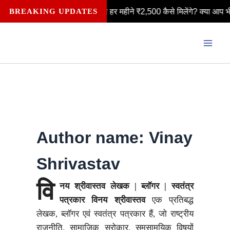
Skip
ली लक्ष्मी योजना: महिलाओं को हर महीने ₹2,500 कैसे मिलेंगे? क्या आप भी लक्ष
BREAKING UPDATES
to
content
Author name: Vinay
Shrivastav
वि
नय श्रीवास्तव
लेखक | ब्लॉगर | स्वतंत्र
पत्रकार
विनय श्रीवास्तव
एक प्रतिबद्ध
लेखक, ब्लॉगर एवं स्वतंत्र पत्रकार हैं, जो राष्ट्रीय
राजनीति, सामाजिक सरोकार, समसामयिक विषयों