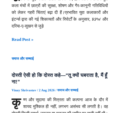
पड़ताल?
कला मंचों में छात्रों की सुरक्षा, शोषण और गैर-कानूनी गतिविधियों
सवाल
को लेकर गहरी चिंताएं बढ़ा दी हैं।​प्रभावित युवा कलाकारों और
और
इंटर्न्स द्वारा की गई शिकायतों और रिपोर्टों के अनुसार, RPW और
प्रशांत
दरिया-ए-सुखन से जुड़े
किशोर
की
ओपन
Read Post »
रणनीति
माइक
ने
स्टूडियो
बदला
समाज और सच्चाई
पर
चुनाव
युवा
का
कलाकारों
गणित?
दोस्ती ऐसी हो कि दोस्त कहे—“तू क्यों घबराता है, मैं हूँ
द्वारा
ना!”
यौन
Vinay Shrivastav
/
2 Aug 2026
/
समाज और सच्चाई
शोषण,
कृ
ष्ण और सुदामा की मित्रता की कल्पना आज के दौर में
धर्म
शायद मुश्किल ही नहीं, लगभग असंभव सी लगती है। वह
परिवर्तन