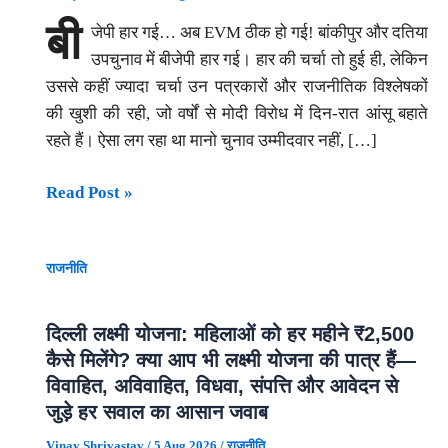
बी
जेपी हार गई… अब EVM ठीक हो गई! बांकीपुर और दतिया
उपचुनाव में बीजेपी हार गई। हार की चर्चा तो हुई ही, लेकिन
उससे कहीं ज्यादा चर्चा उन पत्रकारों और राजनीतिक विश्लेषकों
की खुशी की रही, जो वर्षों से मोदी विरोध में दिन-रात आंसू बहाते
रहते हैं। ऐसा लग रहा था मानो चुनाव उम्मीदवार नहीं, […]
“मोदी-
Read Post »
वियोग
के
राजनीति
मारे
पत्रकार
और
दिल्ली लक्ष्मी योजना: महिलाओं को हर महीने ₹2,500
अचानक
कैसे मिलेंगे? क्या आप भी लक्ष्मी योजना की पात्र हैं—
ईमानदार
विवाहित, अविवाहित, विधवा, संपत्ति और आवेदन से
हुई
जुड़े हर सवाल का आसान जवाब
EVM”
Vinay Shrivastav
/
5 Aug 2026
/
राजनीति