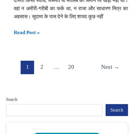
दोस्ती किसी स्वार्थ, जरूरत या मतलब की जमीन पर खड़ी नहीं थी।
के
वहां न अमीरी-गरीबी का फर्क था, न राजा और साधारण मित्र का
गंभीर
अहसास। सुदामा के पास देने के लिए शायद कुछ नहीं
आरोप,
जांच
दोस्ती
Read Post »
की
ऐसी
उठी
हो
मांग
कि
दोस्त
1
2
…
20
Next
→
कहे
—“तू
क्यों
घबराता
Search
है,
Search
मैं
हूँ
ना!”