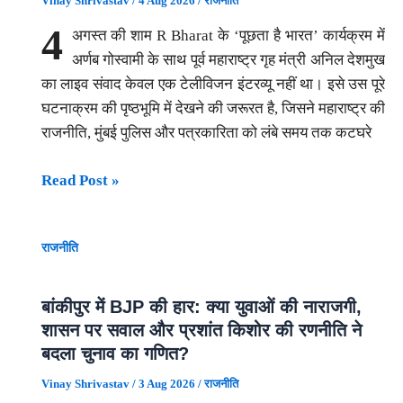
Vinay Shrivastav
/
4 Aug 2026
/
राजनीति
क्या
4
अगस्त की शाम R Bharat के ‘पूछता है भारत’ कार्यक्रम में
आप
अर्णब गोस्वामी के साथ पूर्व महाराष्ट्र गृह मंत्री अनिल देशमुख
भी
का लाइव संवाद केवल एक टेलीविजन इंटरव्यू नहीं था। इसे उस पूरे
लक्ष्मी
घटनाक्रम की पृष्ठभूमि में देखने की जरूरत है, जिसने महाराष्ट्र की
योजना
राजनीति, मुंबई पुलिस और पत्रकारिता को लंबे समय तक कटघरे
की
पात्र
अर्णब
Read Post »
हैं
गोस्वामी
—
से
विवाहित,
राजनीति
मुकेश
अविवाहित,
अंबानी
विधवा,
के
बांकीपुर में BJP की हार: क्या युवाओं की नाराजगी,
संपत्ति
अँटीलिया
शासन पर सवाल और प्रशांत किशोर की रणनीति ने
और
बम
बदला चुनाव का गणित?
आवेदन
प्रकरण
से
Vinay Shrivastav
/
3 Aug 2026
/
राजनीति
तक: