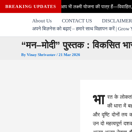
Skip
से मिलेंगे? क्या आप भी लक्ष्मी योजना की पात्र हैं—विवाहित, अविवाहित, विधवा,
BREAKING UPDATES
to
content
About Us
CONTACT US
DISCLAIMER
अपने बिज़नेस को बढ़ाएं – हमारे साथ विज्ञापन करें | G
“मन–मोदी” पुस्तक : विकसित भार
By
Vinay Shrivastav
/
21 Mar 2026
भा
रत के लोकतां
की धारा में 
और दृष्टि दोनों तय 
उन दो महत्वपूर्ण 