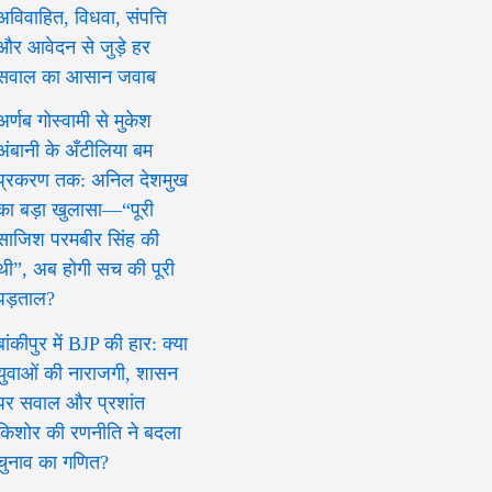
अविवाहित, विधवा, संपत्ति
और आवेदन से जुड़े हर
सवाल का आसान जवाब
अर्णब गोस्वामी से मुकेश
अंबानी के अँटीलिया बम
प्रकरण तक: अनिल देशमुख
का बड़ा खुलासा—“पूरी
साजिश परमबीर सिंह की
थी”, अब होगी सच की पूरी
पड़ताल?
बांकीपुर में BJP की हार: क्या
युवाओं की नाराजगी, शासन
पर सवाल और प्रशांत
किशोर की रणनीति ने बदला
चुनाव का गणित?