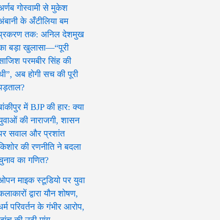
अर्णब गोस्वामी से मुकेश
अंबानी के अँटीलिया बम
प्रकरण तक: अनिल देशमुख
का बड़ा खुलासा—“पूरी
साजिश परमबीर सिंह की
थी”, अब होगी सच की पूरी
पड़ताल?
बांकीपुर में BJP की हार: क्या
युवाओं की नाराजगी, शासन
पर सवाल और प्रशांत
किशोर की रणनीति ने बदला
चुनाव का गणित?
ओपन माइक स्टूडियो पर युवा
कलाकारों द्वारा यौन शोषण,
धर्म परिवर्तन के गंभीर आरोप,
जांच की उठी मांग