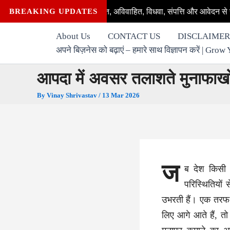
Skip
 पात्र हैं—विवाहित, अविवाहित, विधवा, संपत्ति और आवेदन से जुड़े हर सवाल का 
BREAKING UPDATES
to
content
About Us
CONTACT US
DISCLAIMER
अपने बिज़नेस को बढ़ाएं – हमारे साथ विज्ञापन करें | G
आपदा में अवसर तलाशते मुनाफाख
By
Vinay Shrivastav
/
13 Mar 2026
ज
ब देश किसी स
परिस्थितियों
उभरती हैं। एक तरफ व
लिए आगे आते हैं, त