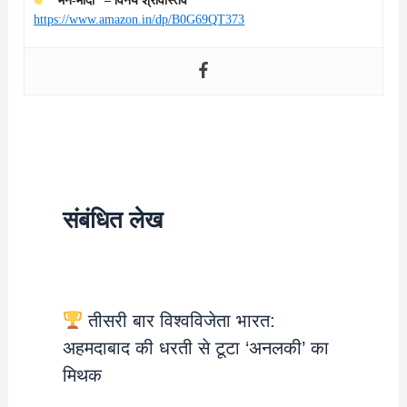
“मन-मोदी” – विनय श्रीवास्तव
https://www.amazon.in/dp/B0G69QT373
संबंधित लेख
तीसरी बार विश्वविजेता भारत:
अहमदाबाद की धरती से टूटा ‘अनलकी’ का
मिथक