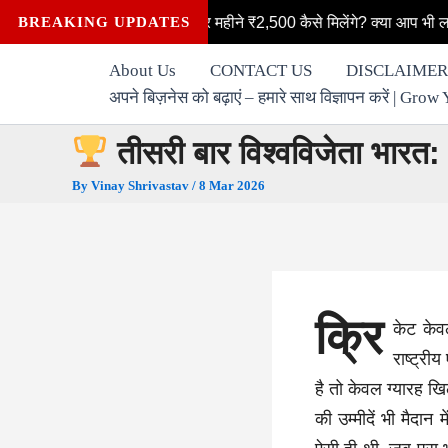
Skip
ना: महिलाओं को हर महीने ₹2,500 कैसे मिलेंगे? क्या आप भी लक्ष्मी योजना की प
BREAKING UPDATES
to
content
About Us
CONTACT US
DISCLAIMER
अपने बिज़नेस को बढ़ाएं – हमारे साथ विज्ञापन करें | G
तीसरी बार विश्वविजेता भारत
By
Vinay Shrivastav
/
8 Mar 2026
क्रि
केट केव
राष्ट्री
है तो केवल ग्यारह ख
की उम्मीदें भी मैदा