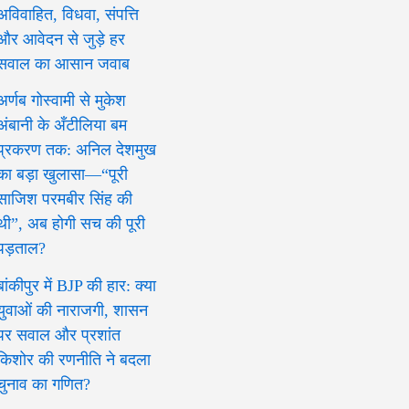
अविवाहित, विधवा, संपत्ति
और आवेदन से जुड़े हर
सवाल का आसान जवाब
अर्णब गोस्वामी से मुकेश
अंबानी के अँटीलिया बम
प्रकरण तक: अनिल देशमुख
का बड़ा खुलासा—“पूरी
साजिश परमबीर सिंह की
थी”, अब होगी सच की पूरी
पड़ताल?
बांकीपुर में BJP की हार: क्या
युवाओं की नाराजगी, शासन
पर सवाल और प्रशांत
किशोर की रणनीति ने बदला
चुनाव का गणित?