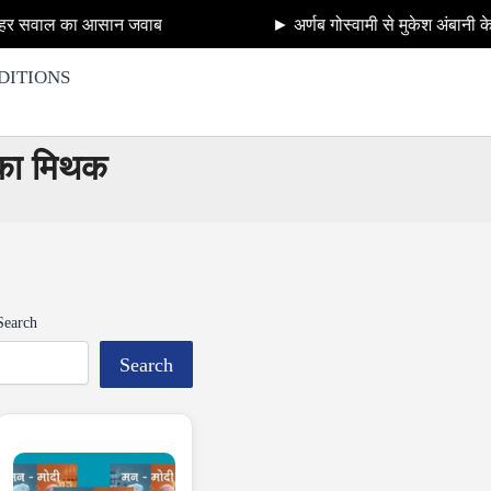
न जवाब
► अर्णब गोस्वामी से मुकेश अंबानी के अँटीलिया बम प
DITIONS
 का मिथक
Search
Search