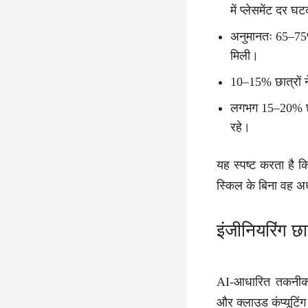
में प्लेसमेंट द
अनुमानतः 65–75% 
मिली।
10–15% छात्रों ने
लगभग 15–20% छात
रहे।
यह स्पष्ट करता है कि 
स्किल के बिना वह अध
इंजीनियरिंग छ
AI-आधारित तकनीक, 
और क्लाउड कंप्यूटिंग भ