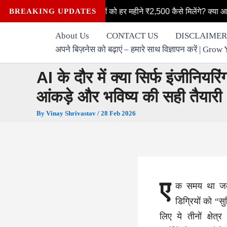
Skip
ी योजना: महिलाओं को हर महीने ₹2,500 कैसे मिलेंगे? क्या आप भी लक्ष्मी योजना
BREAKING UPDATES
to
content
About Us
CONTACT US
DISCLAIMER
अपने बिज़नेस को बढ़ाएं – हमारे साथ विज्ञापन करें | G
AI के दौर में क्या सिर्फ इंजीनि
आंकड़े और भविष्य की सही तैयारी
By
Vinay Shrivastav
/
28 Feb 2026
ए
क समय था जब इ
डिग्रियों को “स
लिए ये तीनों क्षे