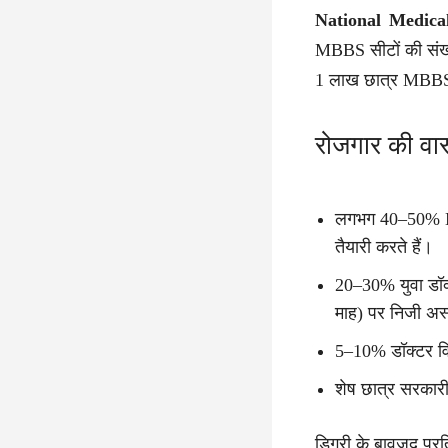
National Medic
MBBS सीटों की संख्या
1 लाख छात्र MBBS प
रोजगार की वास
लगभग 40–50% MB
तैयारी करते हैं।
20–30% युवा डॉक्
माह) पर निजी अस्प
5–10% डॉक्टर वि
शेष छात्र सरकारी न
डिग्री के बावजूद प्र