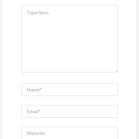
Type
here..
Name*
Email*
Website