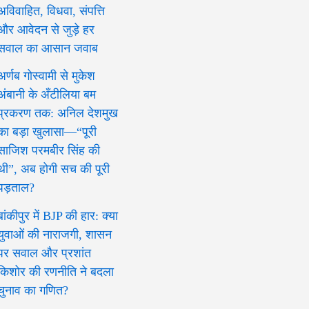
अविवाहित, विधवा, संपत्ति
और आवेदन से जुड़े हर
सवाल का आसान जवाब
अर्णब गोस्वामी से मुकेश
अंबानी के अँटीलिया बम
प्रकरण तक: अनिल देशमुख
का बड़ा खुलासा—“पूरी
साजिश परमबीर सिंह की
थी”, अब होगी सच की पूरी
पड़ताल?
बांकीपुर में BJP की हार: क्या
युवाओं की नाराजगी, शासन
पर सवाल और प्रशांत
किशोर की रणनीति ने बदला
चुनाव का गणित?