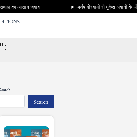
वाब
► अर्णब गोस्वामी से मुकेश अंबानी के अँटीलिया बम प्रक
DITIONS
न”:
Search
Search