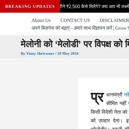
Skip
महिलाओं को हर महीने ₹2,500 कैसे मिलेंगे? क्या आप भी लक्ष्मी योजना की पात्र
BREAKING UPDATES
to
content
About Us
CONTACT US
DISCLAIMER
अपने बिज़नेस को बढ़ाएं – हमारे साथ विज्ञापन करें | G
मेलोनी को ‘मेलोडी’ पर विपक्ष को मिर
By
Vinay Shrivastav
/
20 May 2026
प्र
धानमंत्री
नर
सीमित नहीं
किसी विदेशी नेता को
को उपहार देना। इ