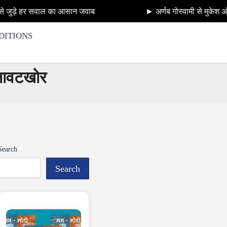
 का आसान जवाब
► अर्णब गोस्वामी से मुकेश अंबानी के अँटीलिय
DITIONS
िलावटखोर
Search
Search