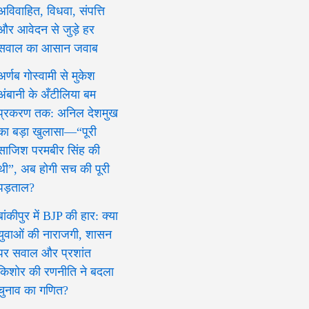
अविवाहित, विधवा, संपत्ति
और आवेदन से जुड़े हर
सवाल का आसान जवाब
अर्णब गोस्वामी से मुकेश
अंबानी के अँटीलिया बम
प्रकरण तक: अनिल देशमुख
का बड़ा खुलासा—“पूरी
साजिश परमबीर सिंह की
थी”, अब होगी सच की पूरी
पड़ताल?
बांकीपुर में BJP की हार: क्या
युवाओं की नाराजगी, शासन
पर सवाल और प्रशांत
किशोर की रणनीति ने बदला
चुनाव का गणित?