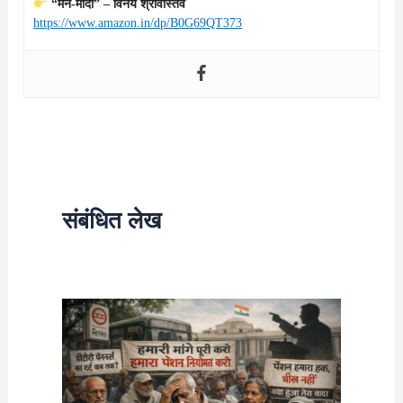
“मन-मोदी” – विनय श्रीवास्तव
https://www.amazon.in/dp/B0G69QT373
संबंधित लेख