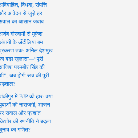
अविवाहित, विधवा, संपत्ति
और आवेदन से जुड़े हर
सवाल का आसान जवाब
अर्णब गोस्वामी से मुकेश
अंबानी के अँटीलिया बम
प्रकरण तक: अनिल देशमुख
का बड़ा खुलासा—“पूरी
साजिश परमबीर सिंह की
थी”, अब होगी सच की पूरी
पड़ताल?
बांकीपुर में BJP की हार: क्या
युवाओं की नाराजगी, शासन
पर सवाल और प्रशांत
किशोर की रणनीति ने बदला
चुनाव का गणित?