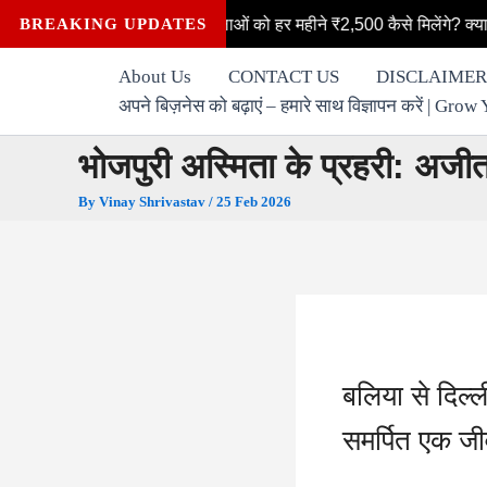
Skip
्मी योजना: महिलाओं को हर महीने ₹2,500 कैसे मिलेंगे? क्या आप भी लक्ष्मी योज
BREAKING UPDATES
to
content
About Us
CONTACT US
DISCLAIMER
अपने बिज़नेस को बढ़ाएं – हमारे साथ विज्ञापन करें | G
भोजपुरी अस्मिता के प्रहरी: अजीत 
By
Vinay Shrivastav
/
25 Feb 2026
बलिया से दिल्
समर्पित एक ज